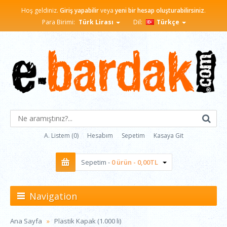
Hoş geldiniz.
Giriş yapabilir
veya
yeni bir hesap oluşturabilirsiniz
.
Para Birimi:
Türk Lirası
Dil:
Türkçe
A. Listem (0)
Hesabım
Sepetim
Kasaya Git
Sepetim -
0 ürün - 0,00TL
Navigation
Ana Sayfa
Plastik Kapak (1.000 li)