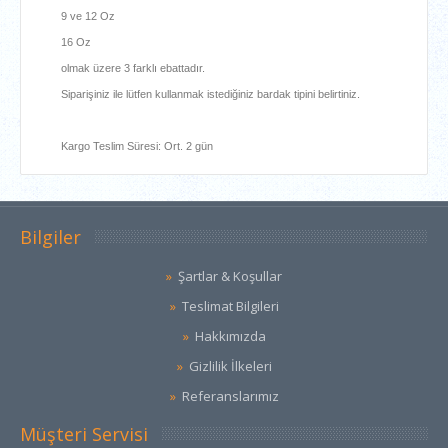
9 ve 12 Oz
16 Oz
olmak üzere 3 farklı ebattadır.
Siparişiniz ile lütfen kullanmak istediğiniz bardak tipini belirtiniz.
Kargo Teslim Süresi: Ort. 2 gün
Bilgiler
Şartlar & Koşullar
Teslimat Bilgileri
Hakkımızda
Gizlilik İlkeleri
Referanslarımız
Müşteri Servisi