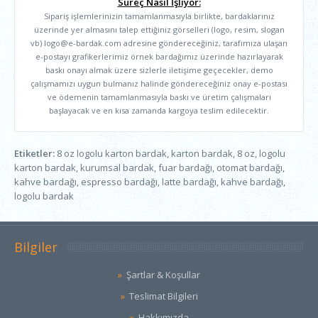
Süreç Nasıl İşliyor:
Sipariş işlemlerinizin tamamlanmasıyla birlikte, bardaklarınız
üzerinde yer almasını talep ettiğiniz görselleri (logo, resim, slogan
vb) logo@e-bardak.com adresine göndereceğiniz, tarafımıza ulaşan
e-postayı grafikerlerimiz örnek bardağımız üzerinde hazırlayarak
baskı onayı almak üzere sizlerle iletişime geçecekler, demo
çalışmamızı uygun bulmanız halinde göndereceğiniz onay e-postası
ve ödemenin tamamlanmasıyla baskı ve üretim çalışmaları
başlayacak ve en kısa zamanda kargoya teslim edilecektir.
Etiketler:
8 oz logolu karton bardak
,
karton bardak
,
8 oz
,
logolu
karton bardak
,
kurumsal bardak
,
fuar bardağı
,
otomat bardağı
,
kahve bardağı
,
espresso bardağı
,
latte bardağı
,
kahve bardağı
,
logolu bardak
Bilgiler
Şartlar & Koşullar
Teslimat Bilgileri
Hakkımızda