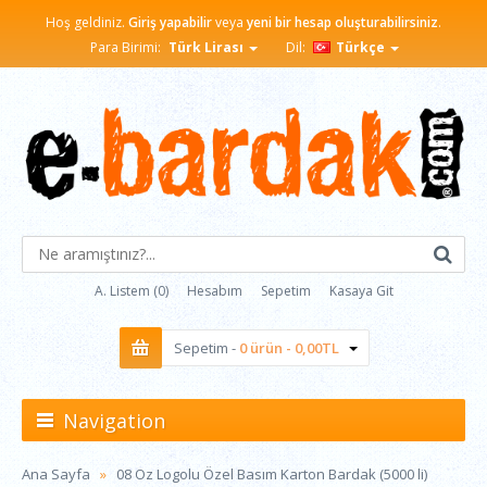
Hoş geldiniz.
Giriş yapabilir
veya
yeni bir hesap oluşturabilirsiniz
.
Para Birimi:
Türk Lirası
Dil:
Türkçe
A. Listem (0)
Hesabım
Sepetim
Kasaya Git
Sepetim -
0 ürün - 0,00TL
Navigation
Ana Sayfa
08 Oz Logolu Özel Basım Karton Bardak (5000 li)