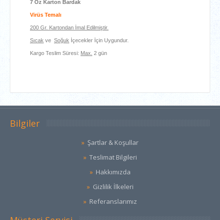
7 Oz Karton Bardak
Virüs Temalı
200 Gr. Kartondan İmal Edilmiştir.
Sıcak
ve
Soğuk
İçecekler İçin Uygundur.
Kargo Teslim Süresi:
Max.
2 gün
Bilgiler
Şartlar & Koşullar
Teslimat Bilgileri
Hakkımızda
Gizlilik İlkeleri
Referanslarımız
Müşteri Servisi