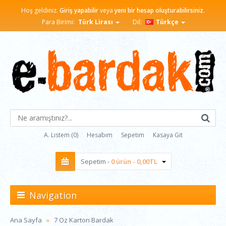
Hoş geldiniz.
Giriş yapabilir
veya
yeni bir hesap oluşturabilirsiniz
.
Para Birimi:
Türk Lirası
Dil:
Türkçe
A. Listem (0)
Hesabım
Sepetim
Kasaya Git
Sepetim -
0 ürün - 0,00TL
Navigation
Ana Sayfa
7 Oz Karton Bardak